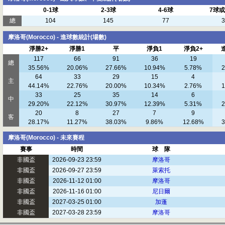
0-1球
2-3球
4-6球
7球
總
104
145
77
3
摩洛哥(Morocco) - 進球數統計(場數)
淨勝2+
淨勝1
平
淨負1
淨負2+
117
66
91
36
19
總
35.56%
20.06%
27.66%
10.94%
5.78%
2
64
33
29
15
4
主
44.14%
22.76%
20.00%
10.34%
2.76%
1
33
25
35
14
6
中
29.20%
22.12%
30.97%
12.39%
5.31%
2
20
8
27
7
9
客
28.17%
11.27%
38.03%
9.86%
12.68%
3
摩洛哥(Morocco) - 未來賽程
賽事
時間
球 隊
非國盃
2026-09-23 23:59
摩洛哥
非國盃
2026-09-27 23:59
萊索托
非國盃
2026-11-12 01:00
摩洛哥
非國盃
2026-11-16 01:00
尼日爾
非國盃
2027-03-25 01:00
加蓬
非國盃
2027-03-28 23:59
摩洛哥