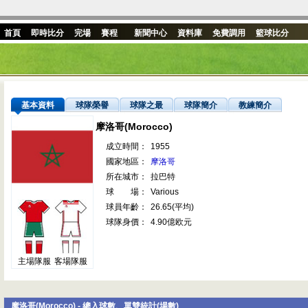
首頁
即時比分
完場
賽程
新聞中心
資料庫
免費調用
籃球比分
基本資料
球隊榮譽
球隊之最
球隊簡介
教練簡介
摩洛哥(Morocco)
成立時間：
1955
國家地區：
摩洛哥
所在城市：
拉巴特
球 場：
Various
球員年齡：
26.65(平均)
球隊身價：
4.90億欧元
主場隊服
客場隊服
摩洛哥(Morocco) - 總入球數、單雙統計(場數)