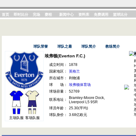
首页
即时比分
完场
赛程
新闻中心
资料库
免费调用
篮球比分
基本资料
球队荣誉
球队之最
球队简介
教练简介
埃弗顿(Everton F.C.)
成立时间：
1878
国家地区：
英格兰
所在城市：
利物浦
球 场：
埃弗顿体育场
球场容量：
52769
Bramley-Moore Dock,
联系地址：
Liverpool L5 9SR
球员年龄：
25.30(平均)
球队身价：
3.68亿欧元
主场队服
客场队服