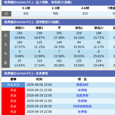
埃弗顿(Everton F.C.) - 总入球数、单双统计(场数)
0-1球
2-3球
4-6球
7球
总
331
590
313
2
埃弗顿(Everton F.C.) - 进球数统计(场数)
净胜2+
净胜1
平
净负1
净负2+
250
239
345
228
198
总
19.84%
18.97%
27.38%
18.10%
15.71%
2
160
125
146
94
66
主
27.07%
21.15%
24.70%
15.91%
11.17%
2
3
4
7
9
8
中
9.68%
12.90%
22.58%
29.03%
25.81%
3
87
110
192
125
124
客
13.64%
17.24%
30.09%
19.59%
19.44%
3
埃弗顿(Everton F.C.) - 未来赛程
赛事
时间
球 队
球会友谊
2026-08-08 23:00
斯图加特
英超
2026-08-22 22:00
埃弗顿
英超
2026-08-29 22:00
伯恩茅斯
英超
2026-09-06 21:00
埃弗顿
英超
2026-09-13 00:30
托特纳姆热刺
英超
2026-09-19 22:00
埃弗顿