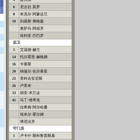
注
尼古拉·莫罗
6
场
米克尔·阿蒙达兰
8
刘易斯·弗格森
19
奥萨马·阿祖齐
埃利亚·巴巴罗
后卫
艾温德·赫兰
5
托尔霍恩·赫格姆
14
卡塞莱
16
纳迪尔·佐尔泰亚
20
里科吉安尼斯
22
卢库米
26
胡安·米兰达
33
马丁·维蒂克
41
拉希姆·阿尔哈桑
埃米尔·霍尔姆
博尼法齐
守门员
卢卡什·斯科鲁普斯基
1