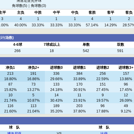
博洛尼亚先开球
角球数(5)｜角球数(3)
主平
主负
中胜
中平
中负
客胜
客平
客负
3
4
1
1
1
4
1
2
0.00%
40.00%
33.33%
33.33%
33.33%
57.14%
14.29%
28.57
统计(场数)
4-6球
7球或以上
单数
双数
266
18
542
591
净负1
净负2+
进球数0
进球数1
进球数2
进球数3+
213
191
336
384
256
157
18.80%
16.86%
29.66%
33.89%
22.59%
13.86%
87
73
133
170
151
96
15.82%
13.27%
24.18%
30.91%
27.45%
17.45%
10
5
14
11
9
12
21.74%
10.87%
30.43%
23.91%
19.57%
26.09%
116
113
189
203
96
49
21.60%
21.04%
35.20%
37.80%
17.88%
9.12%
球 队
球 队
博洛尼亚
VS
比萨