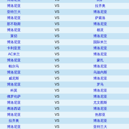
博洛尼亚
VS
拉齐奥
亚特兰大
VS
博洛尼亚
博洛尼亚
VS
萨索洛
那不勒斯
VS
博洛尼亚
博洛尼亚
VS
都灵
莱切
VS
博洛尼亚
博洛尼亚
VS
国际米兰
卡利亚里
VS
博洛尼亚
AC米兰
VS
博洛尼亚
博洛尼亚
VS
蒙扎
帕尔马
VS
博洛尼亚
博洛尼亚
VS
乌迪内斯
威尼斯
VS
博洛尼亚
博洛尼亚
VS
罗马
科莫
VS
博洛尼亚
佛罗伦萨
VS
博洛尼亚
博洛尼亚
VS
尤文图斯
弗洛西诺
VS
博洛尼亚
博洛尼亚
VS
热那亚
拉齐奥
VS
博洛尼亚
博洛尼亚
VS
亚特兰大