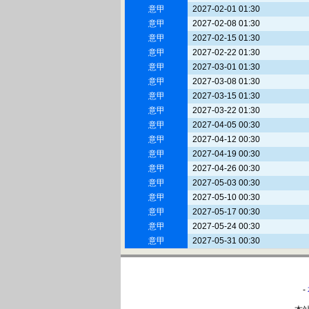
意甲
2027-02-01 01:30
意甲
2027-02-08 01:30
意甲
2027-02-15 01:30
意甲
2027-02-22 01:30
意甲
2027-03-01 01:30
意甲
2027-03-08 01:30
意甲
2027-03-15 01:30
意甲
2027-03-22 01:30
意甲
2027-04-05 00:30
意甲
2027-04-12 00:30
意甲
2027-04-19 00:30
意甲
2027-04-26 00:30
意甲
2027-05-03 00:30
意甲
2027-05-10 00:30
意甲
2027-05-17 00:30
意甲
2027-05-24 00:30
意甲
2027-05-31 00:30
-