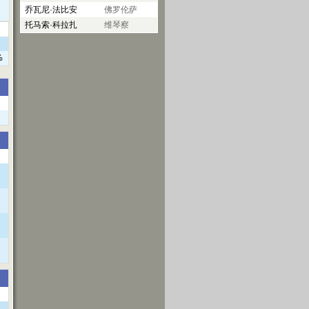
乔瓦尼·法比安
佛罗伦萨
托马索·科拉扎
维琴察
%