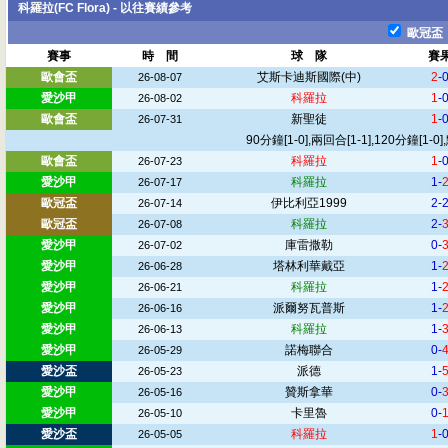
科羅拉(FC Flora) - 以往賽績參考
歐冠盃
賽事
時 間
球 隊
賽
歐會盃
艾斯卡迪斯國際
(中)
2
-
26-08-07
愛沙甲
科羅拉
1
-
26-08-02
歐會盃
新聖徒
1
-
26-07-31
90分鐘[1-0],兩回合[1-1],120分鐘[1-0],
歐會盃
科羅拉
1
-
26-07-23
愛沙甲
科羅拉
1-
26-07-17
歐冠盃
伊比利亞1999
2-
26-07-14
歐冠盃
科羅拉
2-
26-07-08
愛沙甲
庫雷撒勒
0-
26-07-02
愛沙甲
塔林利華戴亞
1-
26-06-28
愛沙甲
科羅拉
1-
26-06-21
愛沙甲
派爾努瓦普斯
1-
26-06-16
愛沙甲
科羅拉
1-
26-06-13
愛沙甲
諾梅聯合
0-
26-05-29
愛沙盃
派德
1-
26-05-23
愛沙甲
贊斯拿華
0-
26-05-16
愛沙甲
卡里魯
0-
26-05-10
愛沙盃
科羅拉
1
-
26-05-05