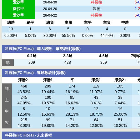
愛沙甲
科羅拉
5
-
26-04-30
愛沙甲
派德
1-
26-04-26
愛沙甲
科羅拉
6
-
26-04-22
總勝
總平
總負
主勝
主平
主負
中勝
13
1
6
5
0
4
0
65.00%
5.00%
30.00%
55.56%
0.00%
44.44%
0.00%
科羅拉(FC Flora) - 總入球數、單雙統計(場數)
0-1球
2-3球
4-6球
7球
總
209
428
359
7
科羅拉(FC Flora) - 進球數統計(場數)
淨勝2+
淨勝1
平
淨負1
淨負2+
468
209
174
119
105
總
43.53%
19.44%
16.19%
11.07%
9.77%
1
245
100
85
43
38
主
47.95%
19.57%
16.63%
8.41%
7.44%
1
8
10
18
12
16
中
12.50%
15.63%
28.13%
18.75%
25.00%
4
215
99
71
64
51
客
43.00%
19.80%
14.20%
12.80%
10.20%
1
科羅拉(FC Flora) - 未來賽程