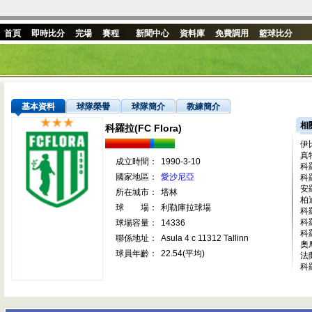
首頁
即時比分
完場
賽程
新聞中心
資料庫
免費調用
籃球比分
基本資料
球隊榮譽
球隊簡介
教練簡介
相
科羅拉(FC Flora)
伊
真
成立時間：
1990-3-10
科
國家地區：
愛沙尼亞
科
安
所在城市：
塔林
柏
球 場：
利勒庫拉球場
科
科
球場容量：
14336
科
聯係地址：
Asula 4 c 11312 Tallinn
奧
球員年齡：
22.54(平均)
法
科