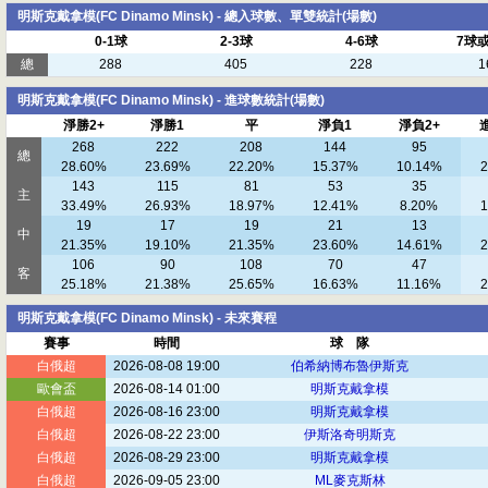
明斯克戴拿模(FC Dinamo Minsk) - 總入球數、單雙統計(場數)
0-1球
2-3球
4-6球
7球
總
288
405
228
1
明斯克戴拿模(FC Dinamo Minsk) - 進球數統計(場數)
淨勝2+
淨勝1
平
淨負1
淨負2+
268
222
208
144
95
總
28.60%
23.69%
22.20%
15.37%
10.14%
2
143
115
81
53
35
主
33.49%
26.93%
18.97%
12.41%
8.20%
1
19
17
19
21
13
中
21.35%
19.10%
21.35%
23.60%
14.61%
2
106
90
108
70
47
客
25.18%
21.38%
25.65%
16.63%
11.16%
2
明斯克戴拿模(FC Dinamo Minsk) - 未來賽程
賽事
時間
球 隊
白俄超
2026-08-08 19:00
伯希納博布魯伊斯克
歐會盃
2026-08-14 01:00
明斯克戴拿模
白俄超
2026-08-16 23:00
明斯克戴拿模
白俄超
2026-08-22 23:00
伊斯洛奇明斯克
白俄超
2026-08-29 23:00
明斯克戴拿模
白俄超
2026-09-05 23:00
ML麥克斯林