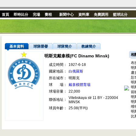
首頁
即時比分
完場
賽程
新聞中心
資料庫
免費調用
籃球比分
基本資料
球隊榮譽
球隊簡介
教練簡介
相
明斯克戴拿模(FC Dinamo Minsk)
布
成立時間：
1927-6-18
明
國家地區：
白俄羅斯
盧
彭
所在城市：
明斯克
明
球 場：
戴拿模體育場
明
球場容量：
22,000
前
明
Vitebskaya str 11 BY - 220004
聯係地址：
明
MINSK
维
球員年齡：
25.08(平均)
明
比