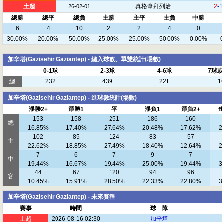
土超
真格拿拜列治
2
-
26-02-01
總勝
總平
總負
主勝
主平
主負
中勝
6
4
10
2
2
4
0
30.00%
20.00%
50.00%
25.00%
25.00%
50.00%
0.00%
加辛塔(Gazisehir Gaziantep) - 總入球數、單雙統計(場數)
0-1球
2-3球
4-6球
7球
總
232
439
221
1
加辛塔(Gazisehir Gaziantep) - 進球數統計(場數)
淨勝2+
淨勝1
平
淨負1
淨負2+
153
158
251
186
160
總
16.85%
17.40%
27.64%
20.48%
17.62%
2
102
85
124
83
57
主
22.62%
18.85%
27.49%
18.40%
12.64%
2
7
6
7
9
7
中
19.44%
16.67%
19.44%
25.00%
19.44%
3
44
67
120
94
96
客
10.45%
15.91%
28.50%
22.33%
22.80%
3
加辛塔(Gazisehir Gaziantep) - 未來賽程
賽事
時間
球 隊
土超
2026-08-16 02:30
加辛塔