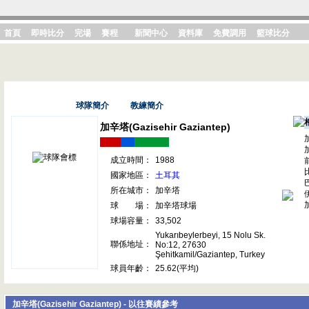
首頁
即時比分
完場
賽程
新聞中心
資料庫
免費調用
籃球比分
基本資料
球隊簡介
教練簡介
加辛塔(Gazisehir Gaziantep)
成立時間：
1988
國家地區：
土耳其
所在城市：
加辛塔
球 場：
加辛塔球場
球場容量：
33,502
Yukarıbeylerbeyi, 15 Nolu Sk.
聯係地址：
No:12, 27630
Şehitkamil/Gaziantep, Turkey
球員年齡：
25.62(平均)
加辛塔(Gazisehir Gaziantep) - 以往賽績參考