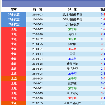
賽事
時 間
球 隊
賽
球會友誼
諾維貝爾格萊德
0-
26-08-03
球會友誼
OFK貝爾格萊德
1-
26-07-28
球會友誼
沃日多瓦茨
1-
26-07-23
土超
加辛塔
1-
26-05-17
土超
葛迪比
2
-
26-05-10
土超
加辛塔
0-
26-05-02
土超
伊約普
3
-
26-04-25
土超
加辛塔
3
-
26-04-21
土超
里澤
2
-
26-04-14
土超
加辛塔
1-
26-04-04
土超
費倫巴治
4
-
26-03-18
土超
安塔利亞
1-
26-03-14
土超
加辛塔
1-
26-03-08
土盃
加辛塔
0-
26-03-05
土超
薩姆森
0-
26-03-02
土超
加辛塔
1-
26-02-22
土超
高卡爾利
3
-
26-02-15
土超
加辛塔
2
-
26-02-10
土盃
基斯奧倫高古
1-
26-02-05