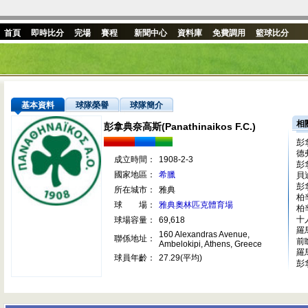
首頁
即時比分
完場
賽程
新聞中心
資料庫
免費調用
籃球比分
基本資料
球隊榮譽
球隊簡介
相
彭拿典奈高斯(Panathinaikos F.C.)
彭
德
成立時間：
1908-2-3
彭
國家地區：
希臘
貝
彭
所在城市：
雅典
柏
球 場：
雅典奧林匹克體育場
柏
十
球場容量：
69,618
羅
160 Alexandras Avenue,
聯係地址：
前
Ambelokipi, Athens, Greece
羅
球員年齡：
27.29(平均)
彭