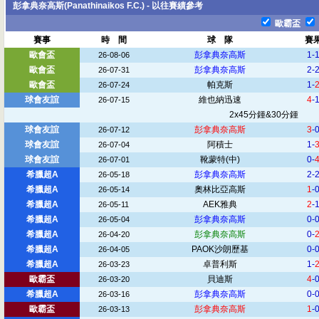
彭拿典奈高斯(Panathinaikos F.C.) - 以往賽績參考
歐霸盃
賽事
時 間
球 隊
賽
歐會盃
彭拿典奈高斯
1-
26-08-06
歐會盃
彭拿典奈高斯
2-
26-07-31
歐會盃
帕克斯
1-
26-07-24
球會友誼
維也納迅速
4
-
26-07-15
2x45分鍾&30分鍾
球會友誼
彭拿典奈高斯
3
-
26-07-12
球會友誼
阿積士
1-
26-07-04
球會友誼
靴蒙特
(中)
0-
26-07-01
希臘超A
彭拿典奈高斯
2-
26-05-18
希臘超A
奧林比亞高斯
1
-
26-05-14
希臘超A
AEK雅典
2
-
26-05-11
希臘超A
彭拿典奈高斯
0-
26-05-04
希臘超A
彭拿典奈高斯
0-
26-04-20
希臘超A
PAOK沙朗歷基
0-
26-04-05
希臘超A
卓普利斯
1-
26-03-23
歐霸盃
貝迪斯
4
-
26-03-20
希臘超A
彭拿典奈高斯
0-
26-03-16
歐霸盃
彭拿典奈高斯
1
-
26-03-13