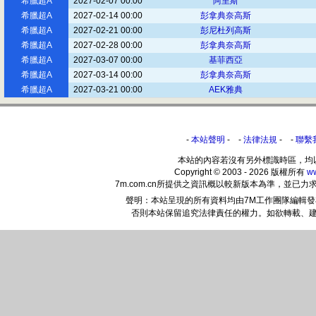
希臘超A
2027-02-07 00:00
阿里斯
希臘超A
2027-02-14 00:00
彭拿典奈高斯
希臘超A
2027-02-21 00:00
彭尼杜列高斯
希臘超A
2027-02-28 00:00
彭拿典奈高斯
希臘超A
2027-03-07 00:00
基菲西亞
希臘超A
2027-03-14 00:00
彭拿典奈高斯
希臘超A
2027-03-21 00:00
AEK雅典
-
本站聲明
- -
法律法規
- -
聯繫
本站的內容若沒有另外標識時區，均
Copyright © 2003 - 2026 版權所有
w
7m.com.cn所提供之資訊概以較新版本為準，並
聲明：本站呈現的所有資料均由7M工作團隊編輯
否則本站保留追究法律責任的權力。如欲轉載、