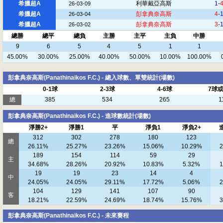
希臘超A
利華戴亞高斯
1-
26-03-09
希臘超A
彭拿典奈高斯
4
-
26-03-04
希臘超A
彭拿典奈高斯
3
-
26-03-02
總勝
總平
總負
主勝
主平
主負
中勝
9
6
5
4
5
1
1
45.00%
30.00%
25.00%
40.00%
50.00%
10.00%
100.00%
彭拿典奈高斯(Panathinaikos F.C.) - 總入球數、單雙統計(場數)
0-1球
2-3球
4-6球
7球
總
385
534
265
1
彭拿典奈高斯(Panathinaikos F.C.) - 進球數統計(場數)
淨勝2+
淨勝1
平
淨負1
淨負2+
312
302
278
180
123
總
26.11%
25.27%
23.26%
15.06%
10.29%
2
189
154
114
59
29
主
34.68%
28.26%
20.92%
10.83%
5.32%
1
19
19
23
14
4
中
24.05%
24.05%
29.11%
17.72%
5.06%
2
104
129
141
107
90
客
18.21%
22.59%
24.69%
18.74%
15.76%
3
彭拿典奈高斯(Panathinaikos F.C.) - 未來賽程