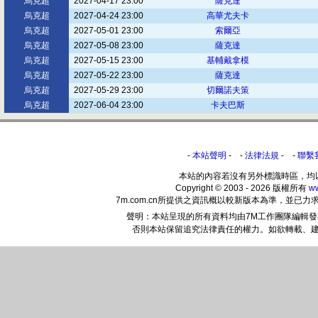
烏克超
2027-04-17 23:00
薩克達
烏克超
2027-04-24 23:00
高華尤夫卡
烏克超
2027-05-01 23:00
索爾亞
烏克超
2027-05-08 23:00
薩克達
烏克超
2027-05-15 23:00
基輔戴拿模
烏克超
2027-05-22 23:00
薩克達
烏克超
2027-05-29 23:00
切爾諾夫策
烏克超
2027-06-04 23:00
卡夫巴斯
-
本站聲明
- -
法律法規
- -
聯繫
本站的內容若沒有另外標識時區，均
Copyright © 2003 - 2026 版權所有
w
7m.com.cn所提供之資訊概以較新版本為準，並
聲明：本站呈現的所有資料均由7M工作團隊編輯
否則本站保留追究法律責任的權力。如欲轉載、