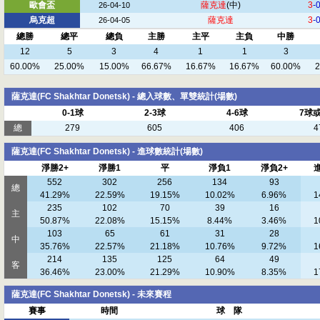
歐會盃
薩克達
(中)
3
-
26-04-10
烏克超
薩克達
3
-
26-04-05
總勝
總平
總負
主勝
主平
主負
中勝
12
5
3
4
1
1
3
60.00%
25.00%
15.00%
66.67%
16.67%
16.67%
60.00%
2
薩克達(FC Shakhtar Donetsk) - 總入球數、單雙統計(場數)
0-1球
2-3球
4-6球
7球
總
279
605
406
4
薩克達(FC Shakhtar Donetsk) - 進球數統計(場數)
淨勝2+
淨勝1
平
淨負1
淨負2+
552
302
256
134
93
總
41.29%
22.59%
19.15%
10.02%
6.96%
1
235
102
70
39
16
主
50.87%
22.08%
15.15%
8.44%
3.46%
1
103
65
61
31
28
中
35.76%
22.57%
21.18%
10.76%
9.72%
1
214
135
125
64
49
客
36.46%
23.00%
21.29%
10.90%
8.35%
1
薩克達(FC Shakhtar Donetsk) - 未來賽程
賽事
時間
球 隊