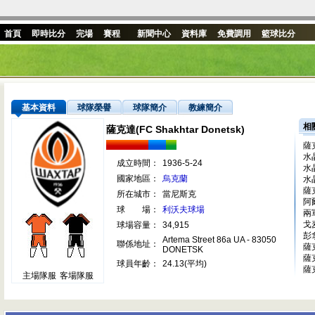
首頁
即時比分
完場
賽程
新聞中心
資料庫
免費調用
籃球比分
基本資料
球隊榮譽
球隊簡介
教練簡介
相
薩克達(FC Shakhtar Donetsk)
薩
水
成立時間：
1936-5-24
水
國家地區：
烏克蘭
水
薩
所在城市：
當尼斯克
阿
球 場：
利沃夫球場
兩
戈
球場容量：
34,915
彭
Artema Street 86a UA - 83050
聯係地址：
薩
DONETSK
薩
球員年齡：
24.13(平均)
薩
主場隊服
客場隊服