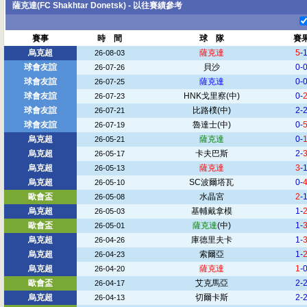
薩克達(FC Shakhtar Donetsk) - 以往賽績參考
賽事
時 間
球 隊
賽
烏克超
薩克達
5
-
26-08-03
球會友誼
貝沙
0-
26-07-26
球會友誼
薩克達
0-
26-07-25
球會友誼
HNK戈里察
(中)
0-
26-07-23
球會友誼
比路樸
(中)
2-
26-07-21
球會友誼
魯達士
(中)
0-
26-07-19
烏克超
薩克達
0-
26-05-21
烏克超
卡夫巴斯
2-
26-05-17
烏克超
薩克達
3
-
26-05-13
烏克超
SC波爾塔瓦
0-
26-05-10
歐會盃
水晶宮
2
-
26-05-08
烏克超
基輔戴拿模
1-
26-05-03
歐會盃
薩克達
(中)
1-
26-05-01
烏克超
庫德里夫卡
1-
26-04-26
烏克超
索爾亞
1-
26-04-23
烏克超
薩克達
1
-
26-04-20
歐會盃
艾克馬亞
2-
26-04-17
烏克超
切爾卡斯
2-
26-04-13