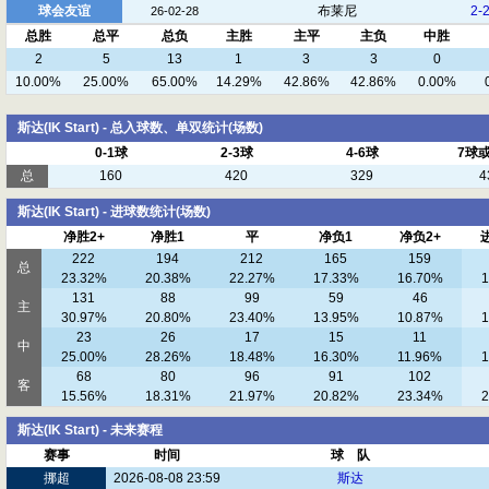
球会友谊
布莱尼
2-
26-02-28
总胜
总平
总负
主胜
主平
主负
中胜
2
5
13
1
3
3
0
10.00%
25.00%
65.00%
14.29%
42.86%
42.86%
0.00%
斯达(IK Start) - 总入球数、单双统计(场数)
0-1球
2-3球
4-6球
7球
总
160
420
329
4
斯达(IK Start) - 进球数统计(场数)
净胜2+
净胜1
平
净负1
净负2+
222
194
212
165
159
总
23.32%
20.38%
22.27%
17.33%
16.70%
1
131
88
99
59
46
主
30.97%
20.80%
23.40%
13.95%
10.87%
1
23
26
17
15
11
中
25.00%
28.26%
18.48%
16.30%
11.96%
1
68
80
96
91
102
客
15.56%
18.31%
21.97%
20.82%
23.34%
2
斯达(IK Start) - 未来赛程
赛事
时间
球 队
挪超
2026-08-08 23:59
斯达