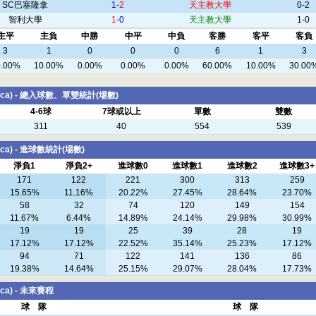
SC巴塞隆拿
1-
2
天主教大學
0-2
智利大學
1
-0
天主教大學
1-0
主平
主負
中勝
中平
中負
客勝
客平
客負
3
1
0
0
0
6
1
3
0.00%
10.00%
0.00%
0.00%
0.00%
60.00%
10.00%
30.00
tolica) - 總入球數、單雙統計(場數)
4-6球
7球或以上
單數
雙數
311
40
554
539
olica) - 進球數統計(場數)
淨負1
淨負2+
進球數0
進球數1
進球數2
進球數3+
171
122
221
300
313
259
15.65%
11.16%
20.22%
27.45%
28.64%
23.70%
58
32
74
120
149
154
11.67%
6.44%
14.89%
24.14%
29.98%
30.99%
19
19
25
39
28
19
17.12%
17.12%
22.52%
35.14%
25.23%
17.12%
94
71
122
141
136
86
19.38%
14.64%
25.15%
29.07%
28.04%
17.73%
lica) - 未來賽程
球 隊
球 隊