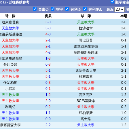
olica) - 以往賽績參考
顯示備注
自由盃
智甲
智利盃
智利聯盃
最近
場
球 隊
賽果
球 隊
半場
迪康塞普森
3
-0
天主教大學
2-0
天主教大學
3-3
拉沙連拿
2-0
聖路易斯基路達
4
-0
天主教大學
1-0
天主教大學
2
-1
哥比亞普
0-1
天主教大學
2
-1
維拿迪馬愛華頓
1-1
天主教大學
4
-2
聖路易斯基路達
2-1
維拿迪馬愛華頓
1-
3
天主教大學
0-3
哥比亞普
0-
3
天主教大學
0-1
天主教大學
5
-1
康塞普森大學
2-1
天主教大學
5
-1
科布雷素
1-1
侯治柏度
0-
3
天主教大學
0-0
小保加
0-
1
天主教大學
0-1
天主教大學
1-
2
高路高路
1-2
天主教大學
2
-0
SC巴塞隆拿
0-0
利馬切
0-
2
天主教大學
0-2
天主教大學
1-1
紐柏萊斯
1-0
天主教大學
0-0
高士路
0-0
康塞普森大學
2-2
天主教大學
1-2