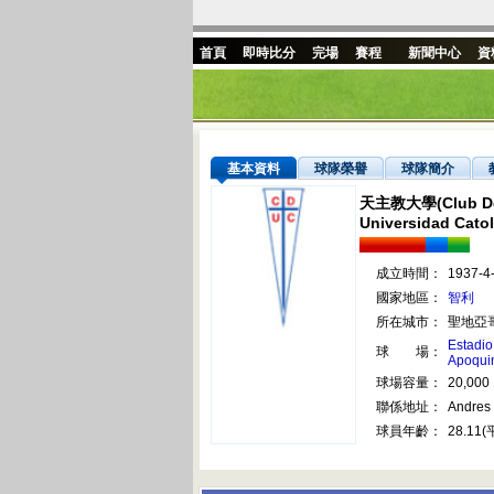
首頁
即時比分
完場
賽程
新聞中心
資
基本資料
球隊榮譽
球隊簡介
天主教大學(Club De
Universidad Catol
成立時間：
1937-4
國家地區：
智利
所在城市：
聖地亞
Estadio
球 場：
Apoqui
球場容量：
20,000
聯係地址：
Andres 
球員年齡：
28.11(