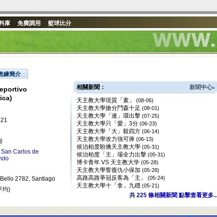
料庫
免費調用
籃球比分
教練簡介
相關新聞：
新聞中心
portivo
»
ica)
天主教大學現質「素」
(08-06)
天主教大學搶分鬥森十足
(08-01)
天主教大學「連」環出擊
(07-25)
-21
天主教大學只「愛」3分
(06-23)
天主教大學「大」殺四方
(06-14)
天主教大學攻力強可捧
(06-13)
哥
侯治柏度盼擒天主教大學
(05-31)
 San Carlos de
侯治柏度「主」場全力出擊
(05-31)
ndo
博卡青年 VS 天主教大学
(05-28)
天主教大學誓復仇小保加
(05-28)
高路高路爭冠反客為「主」
(05-24)
Bello 2782, Santiago
天主教大學十「拿」九穩
(05-21)
平均)
共
225
條相關新聞 點擊查看更多..