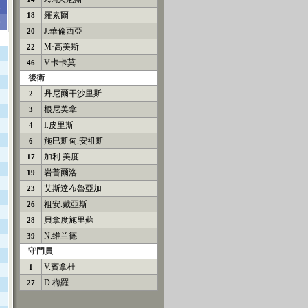
羅素爾
18
J.華倫西亞
20
M·高美斯
22
V.卡卡莫
46
後衛
丹尼爾干沙里斯
2
根尼美拿
3
I.皮里斯
4
施巴斯甸.安祖斯
6
加利.美度
17
岩普爾洛
19
艾斯達布魯亞加
23
祖安.戴亞斯
26
貝拿度施里蘇
28
N.维兰德
39
守門員
V.賓拿杜
1
D.梅羅
27