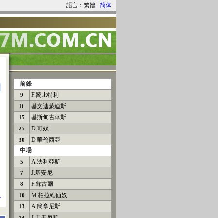
語言：繁體
简体
前鋒
F.贊比特利
9
基文迪蒙迪斯
11
基斯甸古華斯
15
D.哥奴
25
D.華倫西亞
30
中場
A.法利亞斯
5
J.基安尼
7
F.蘇古爾
8
M.柏拉維仙奴
10
.
A.簡拿尼斯
13
J.馬天尼斯
14