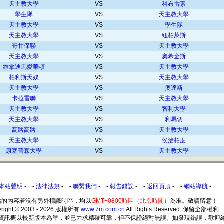
天主教大學
VS
科布雷素
學生隊
VS
天主教大學
天主教大學
VS
學生隊
天主教大學
VS
紐柏萊斯
哥甘保聯
VS
天主教大學
天主教大學
VS
奧希金斯
維拿迪馬愛華頓
VS
天主教大學
柏利斯天奴
VS
天主教大學
天主教大學
VS
奧達斯
卡拉雷聯
VS
天主教大學
天主教大學
VS
智利大學
天主教大學
VS
利馬切
高路高路
VS
天主教大學
天主教大學
VS
侯治柏度
康塞普森大學
VS
天主教大學
本站聲明
- -
法律法規
- -
聯繫我們
- -
報告錯誤
- -
返回頁頂
- -
網站導航
-
站的內容若沒有另外標識時區，均以
GMT+0800時區（北京時間）
為准。敬請留意！
yright © 2003 - 2026 版權所有
www.7m.com.cn
All Rights Reserved. 保留全部權利.
所提供之資訊概以較新版本為準，並已力求精確可靠，但不保證絕對無誤。如發現錯誤，歡迎