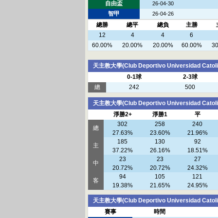
自由盃
26-04-30
智甲
26-04-26
總勝
總平
總負
主勝
12
4
4
6
60.00%
20.00%
20.00%
60.00%
3
天主教大學(Club Deportivo Universidad Ca
0-1球
2-3球
總
242
500
天主教大學(Club Deportivo Universidad Cat
淨勝2+
淨勝1
平
302
258
240
總
27.63%
23.60%
21.96%
185
130
92
主
37.22%
26.16%
18.51%
23
23
27
中
20.72%
20.72%
24.32%
94
105
121
客
19.38%
21.65%
24.95%
天主教大學(Club Deportivo Universidad Cato
賽事
時間