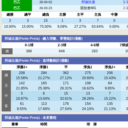
巴乙
邦迪比達
1-
26-04-02
巴乙
競技會MG
2
-
26-03-23
總勝
總平
總負
主勝
主平
主負
中勝
2
3
15
1
3
7
0
10.00%
15.00%
75.00%
9.09%
27.27%
63.64%
0.00%
邦迪比達(Ponte Preta) - 總入球數、單雙統計(場數)
0-1球
2-3球
4-6球
7球
總
386
646
283
2
邦迪比達(Ponte Preta) - 進球數統計(場數)
淨勝2+
淨勝1
平
淨負1
淨負2+
208
284
362
275
206
總
15.58%
21.27%
27.12%
20.60%
15.43%
2
142
165
171
108
64
主
21.85%
25.38%
26.31%
16.62%
9.85%
2
5
6
15
13
7
中
10.87%
13.04%
32.61%
28.26%
15.22%
2
61
113
176
154
135
客
9.55%
17.68%
27.54%
24.10%
21.13%
3
邦迪比達(Ponte Preta) - 未來賽程
賽事
時間
球 隊