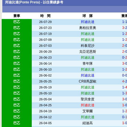
邦迪比達(Ponte Preta) - 以往賽績參考
賽事
時 間
球 隊
賽
巴乙
邦迪比達
1-
26-07-29
巴乙
奧柏拉里奧
3
-
26-07-23
巴乙
邦迪比達
1-
26-07-19
巴乙
邦迪比達
1-
26-07-09
巴乙
科泰尼沙
2
-
26-07-03
巴乙
戈亞尼恩斯
2
-
26-06-29
巴乙
邦迪比達
0-
26-06-23
巴乙
青年隊
3
-
26-06-14
巴乙
邦迪比達
1-
26-06-10
巴乙
邦迪比達
0-
26-06-02
巴乙
CRB馬瑟歐
4
-
26-05-25
巴乙
邦迪比達
1-
26-05-19
巴乙
邦迪比達
1-
26-05-10
巴乙
聖貝拿度
3
-
26-05-04
巴乙
邦迪比達
1
-
26-04-25
巴乙
艾華爾
1-
26-04-19
巴乙
邦迪比達
0-
26-04-12
巴乙
紐迪高
1
-
26-04-05