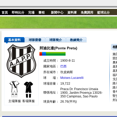
首頁
即時比分
完場
賽程
新聞中心
資料庫
免費調用
籃球比分
基本資料
球隊榮譽
球隊簡介
教練簡介
相
邦迪比達(Ponte Preta)
施
競
成立時間：
1900-8-11
奧
國家地區：
巴西
基
基
所在城市：
坎皮納斯
福
球 場：
Moises Lucarelli
戈
路
球場容量：
19,722
路
Praca Dr. Francisco Ursaia
青
聯係地址：
1900, Jardim Proença 13026-
聖
350 Campinas, Sao Paulo
邦
主場隊服
客場隊服
球員年齡：
26.76(平均)