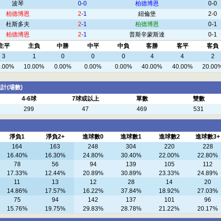
波琴
0-0
柏德博恩
0-0
柏德博恩
2
-1
紐倫堡
2-0
杜斯多夫
2
-1
柏德博恩
0-1
柏德博恩
2
-1
普斯辛蒙斯達
0-1
主平
主負
中勝
中平
中負
客勝
客平
客負
3
1
0
0
0
4
4
2
0.00%
10.00%
0.00%
0.00%
0.00%
40.00%
40.00%
20.00
統計(場數)
4-6球
7球或以上
單數
雙數
299
47
469
531
淨負1
淨負2+
進球數0
進球數1
進球數2
進球數3+
164
163
248
304
220
228
16.40%
16.30%
24.80%
30.40%
22.00%
22.80%
78
56
94
139
105
112
17.33%
12.44%
20.89%
30.89%
23.33%
24.89%
11
13
12
28
14
20
14.86%
17.57%
16.22%
37.84%
18.92%
27.03%
75
94
142
137
101
96
15.76%
19.75%
29.83%
28.78%
21.22%
20.17%