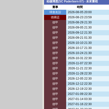
柏德博恩(SC Paderborn 07) - 未來賽程
賽事
時間
球會友誼
2026-08-05 20:00
德國盃
2026-08-23 23:59
德甲
2026-08-29 21:30
德甲
2026-09-05 21:30
德甲
2026-09-12 21:30
德甲
2026-09-21 01:30
德甲
2026-10-10 21:30
德甲
2026-10-17 21:30
德甲
2026-10-24 21:30
德甲
2026-10-31 22:30
德甲
2026-11-07 22:30
德甲
2026-11-21 22:30
德甲
2026-11-28 22:30
德甲
2026-12-05 22:30
德甲
2026-12-12 22:30
德甲
2026-12-19 22:30
德甲
2027-01-09 22:30
德甲
2027-01-14 03:30
德甲
2027-01-16 22:30