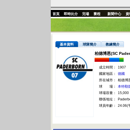
首頁
即時比分
完場
賽程
新聞中心
資
基本資料
球隊簡介
教練簡介
柏德博恩(SC Paderb
成立時間：
1907
國家地區：
德國
所在城市：
柏德博
球 場：
本特勒
球場容量：
15,000
聯係地址：
Paderb
球員年齡：
24.06(