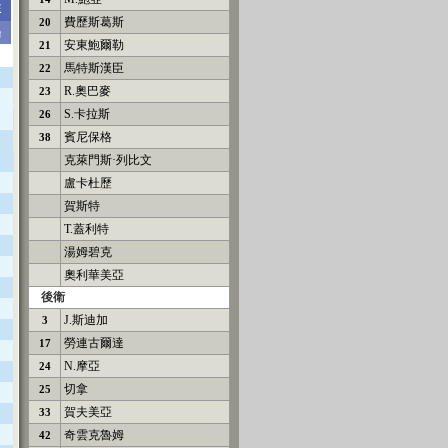
注
費歷斯葛斯
20
場
安東鮑爾勒
21
馬特斯漢臣
22
R.奧巴麥
23
S.卡拉斯
26
賓尼保格
38
克萊門斯·列比文
盧卡杜歷
賀斯特
T.蓋利特
湯姆碧克
奧利華美亞
後衛
J.斯迪加
3
勞連古爾達
17
N.摩亞
24
切拿
25
賀夫美亞
33
奇雲克魯姆
42