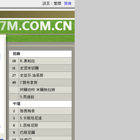
語言：繁體
简体
前鋒
K.奧柏拉
10
史雲米切爾
11
史提芬.迪基斯
27
J.贊布拿努
49
阿爾伯特·米爾格拉姆
S.馬連奴
中場
魯賓梅拿
2
S.卡斯坦尼達
5
L.恩格尼斯
6
.
巴斯尼爾
9
M.鮑亞
14