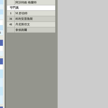
阿沃特維·格蘭特
守門員
M.舒伯特
1
科利安普魯斯
31
丹尼斯些文
41
拿侯路爾
%