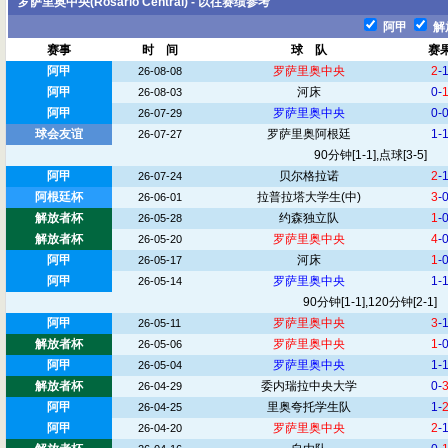
罗萨里奥中央(Rosario Central) - 以往赛绩参考
阿甲
解
赛事
时 间
球 队
赛
阿甲
罗萨里奥中央
2
-
26-08-08
阿甲
河床
0-
26-08-03
阿甲
罗萨里奥中央
0-
26-07-29
球会友谊
罗萨里奥阿根廷
1-
26-07-27
90分钟[1-1],点球[3-5]
阿甲
贝尔格拉诺
2
-
26-07-24
阿根廷杯
拉普拉塔大学生
(中)
3
-
26-06-01
解放者杯
约森独立队
1
-
26-05-28
解放者杯
罗萨里奥中央
4
-
26-05-20
阿甲
河床
1
-
26-05-17
阿甲
罗萨里奥中央
1-
26-05-14
90分钟[1-1],120分钟[2-1]
阿甲
罗萨里奥中央
3
-
26-05-11
解放者杯
罗萨里奥中央
1
-
26-05-06
阿甲
罗萨里奥中央
1-
26-05-04
解放者杯
委内瑞拉中央大学
0-
26-04-29
阿甲
里奥夸托学生队
1-
26-04-25
阿甲
罗萨里奥中央
2
-
26-04-20