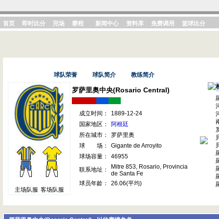
首页
即时比分
完场
赛程
新闻中心
资料库
免费调用
篮球比分
基本资料
球队荣誉
球队简介
教练简介
罗萨里奥中央(Rosario Central)
成立时间：
1889-12-24
国家地区：
阿根廷
所在城市：
罗萨里奥
球 场：
Gigante de Arroyito
球场容量：
46955
Mitre 853, Rosario, Provincia
联系地址：
de Santa Fe
球员年龄：
26.06(平均)
主场队服
客场队服