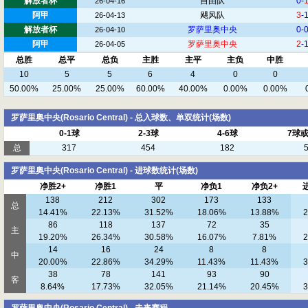
解放者杯
自由队
0-
26-04-16
阿甲
飓风队
3
-
26-04-13
解放者杯
罗萨里奥中央
0-
26-04-10
阿甲
罗萨里奥中央
2
-
26-04-05
总胜
总平
总负
主胜
主平
主负
中胜
10
5
5
6
4
0
0
50.00%
25.00%
25.00%
60.00%
40.00%
0.00%
0.00%
罗萨里奥中央(Rosario Central) - 总入球数、单双统计(场数)
0-1球
2-3球
4-6球
7球
总
317
454
182
罗萨里奥中央(Rosario Central) - 进球数统计(场数)
净胜2+
净胜1
平
净负1
净负2+
138
212
302
173
133
总
14.41%
22.13%
31.52%
18.06%
13.88%
2
86
118
137
72
35
主
19.20%
26.34%
30.58%
16.07%
7.81%
2
14
16
24
8
8
中
20.00%
22.86%
34.29%
11.43%
11.43%
3
38
78
141
93
90
客
8.64%
17.73%
32.05%
21.14%
20.45%
3