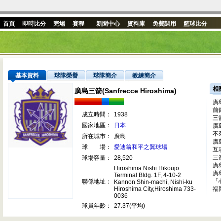
首頁
即時比分
完場
賽程
新聞中心
資料庫
免費調用
籃球比分
基本資料
球隊榮譽
球隊簡介
教練簡介
相
廣島三箭(Sanfrecce Hiroshima)
廣
前
成立時間：
1938
三
國家地區：
日本
廣
不
所在城市：
廣島
廣
球 場：
愛迪翁和平之翼球場
互
三
球場容量：
28,520
廣
Hiroshima Nishi Hikoujo
廣
Terminal Bldg. 1F, 4-10-2
「
聯係地址：
Kannon Shin-machi, Nishi-ku
Hiroshima City,Hiroshima 733-
福
0036
球員年齡：
27.37(平均)