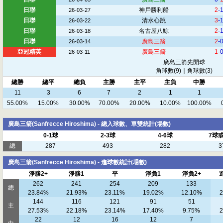
日聯
神戶勝利船
2
-
26-03-27
日聯
清水心跳
3
-
26-03-22
日聯
名古屋八鯨
2
-
26-03-18
日聯
廣島三箭
2
-
26-03-14
亞冠精英
廣島三箭
1
-
26-03-11
廣島三箭先開球
角球數(9)｜角球數(3)
總勝
總平
總負
主勝
主平
主負
中勝
11
3
6
7
2
1
1
55.00%
15.00%
30.00%
70.00%
20.00%
10.00%
100.00%
廣島三箭(Sanfrecce Hiroshima) - 總入球數、單雙統計(場數)
0-1球
2-3球
4-6球
7球
總
287
493
282
3
廣島三箭(Sanfrecce Hiroshima) - 進球數統計(場數)
淨勝2+
淨勝1
平
淨負1
淨負2+
262
241
254
209
133
總
23.84%
21.93%
23.11%
19.02%
12.10%
2
144
116
121
91
51
主
27.53%
22.18%
23.14%
17.40%
9.75%
2
22
12
16
12
7