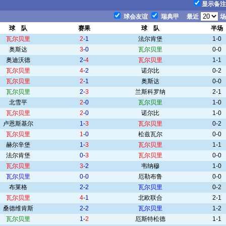
显示备注
球会友谊
瑞典甲
最近
场
球 队
赛果
球 队
半场
瓦尔贝里
2
-1
法尔肯堡
1-0
奥斯达
3
-0
瓦尔贝里
0-0
奥迪沃德
2-
4
瓦尔贝里
1-1
瓦尔贝里
4
-2
诺尔比
0-2
瓦尔贝里
2
-1
奥斯达
0-0
瓦尔贝里
2-
3
兰斯科罗纳
2-1
北雪平
2
-0
瓦尔贝里
1-0
瓦尔贝里
2
-0
诺尔比
1-0
卢恩斯基尔
1-
3
瓦尔贝里
0-2
瓦尔贝里
1
-0
松兹瓦尔
0-0
赫尔辛堡
1-
3
瓦尔贝里
1-1
法尔肯堡
0-
3
瓦尔贝里
0-0
瓦尔贝里
3
-2
韦纳穆
1-0
瓦尔贝里
0-0
厄勒布鲁
0-0
布莱格
2-2
瓦尔贝里
0-2
瓦尔贝里
4
-1
北欧联合
2-1
桑德维肯斯
2-2
瓦尔贝里
1-2
瓦尔贝里
1-
2
厄斯特松德
1-1