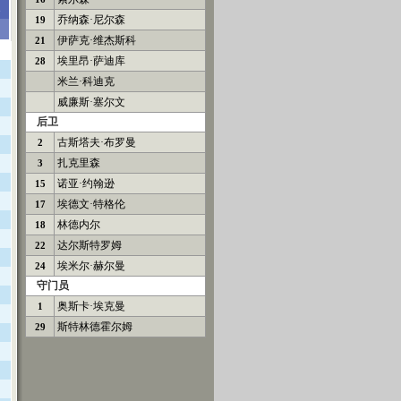
乔纳森·尼尔森
19
伊萨克·维杰斯科
21
埃里昂·萨迪库
28
米兰·科迪克
威廉斯·塞尔文
后卫
古斯塔夫·布罗曼
2
扎克里森
3
诺亚·约翰逊
15
埃德文·特格伦
17
林德内尔
18
达尔斯特罗姆
22
埃米尔·赫尔曼
24
守门员
奥斯卡·埃克曼
1
斯特林德霍尔姆
29