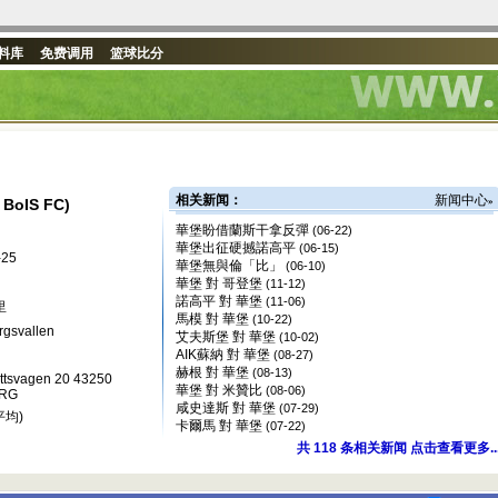
料库
免费调用
篮球比分
相关新闻：
新闻中心
BoIS FC)
»
華堡盼借蘭斯干拿反彈
(06-22)
華堡出征硬撼諾高平
(06-15)
-25
華堡無與倫「比」
(06-10)
華堡 對 哥登堡
(11-12)
諾高平 對 華堡
(11-06)
里
馬模 對 華堡
(10-22)
rgsvallen
艾夫斯堡 對 華堡
(10-02)
AIK蘇納 對 華堡
(08-27)
赫根 對 華堡
(08-13)
ttsvagen 20 43250
華堡 對 米贊比
(08-06)
RG
咸史達斯 對 華堡
(07-29)
平均)
卡爾馬 對 華堡
(07-22)
共
118
条相关新闻 点击查看更多..