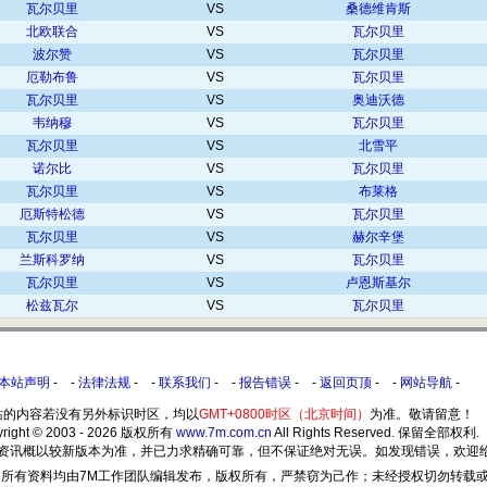
瓦尔贝里
VS
桑德维肯斯
北欧联合
VS
瓦尔贝里
波尔赞
VS
瓦尔贝里
厄勒布鲁
VS
瓦尔贝里
瓦尔贝里
VS
奥迪沃德
韦纳穆
VS
瓦尔贝里
瓦尔贝里
VS
北雪平
诺尔比
VS
瓦尔贝里
瓦尔贝里
VS
布莱格
厄斯特松德
VS
瓦尔贝里
瓦尔贝里
VS
赫尔辛堡
兰斯科罗纳
VS
瓦尔贝里
瓦尔贝里
VS
卢恩斯基尔
松兹瓦尔
VS
瓦尔贝里
本站声明
- -
法律法规
- -
联系我们
- -
报告错误
- -
返回页顶
- -
网站导航
-
站的内容若没有另外标识时区，均以
GMT+0800时区（北京时间）
为准。敬请留意！
yright © 2003 - 2026 版权所有
www.7m.com.cn
All Rights Reserved. 保留全部权利.
所提供之资讯概以较新版本为准，并已力求精确可靠，但不保证绝对无误。如发现错误，欢迎
所有资料均由7M工作团队编辑发布，版权所有，严禁窃为己作；未经授权切勿转载