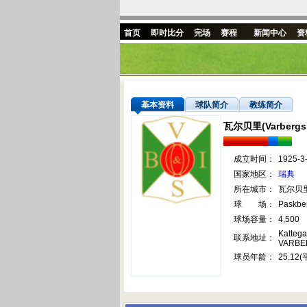
首页
即时比分
完场
赛程
新闻中心
资
基本资料
球队简介
教练简介
瓦尔贝里(Varbergs 
成立时间：
1925-3
国家地区：
瑞典
所在城市：
瓦尔贝
球 场：
Paskbe
球场容量：
4,500
Kattega
联系地址：
VARBE
球员年龄：
25.12(