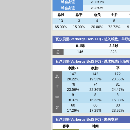
球会友谊
26-03-28
球会友谊
26-03-21
总胜
总平
总负
主胜
13
3
4
8
65.00%
15.00%
20.00%
72.73%
9
瓦尔贝里(Varbergs BoIS FC) - 总入球数、单
0-1球
2-3球
总
146
328
瓦尔贝里(Varbergs BoIS FC) - 进球数统计(场数
净胜2+
净胜1
平
147
142
172
总
20.22%
19.53%
23.66%
78
74
81
主
23.56%
22.36%
24.47%
9
8
8
中
18.37%
16.33%
16.33%
60
60
83
客
17.29%
17.29%
23.92%
瓦尔贝里(Varbergs BoIS FC) - 未来赛程
赛事
时间