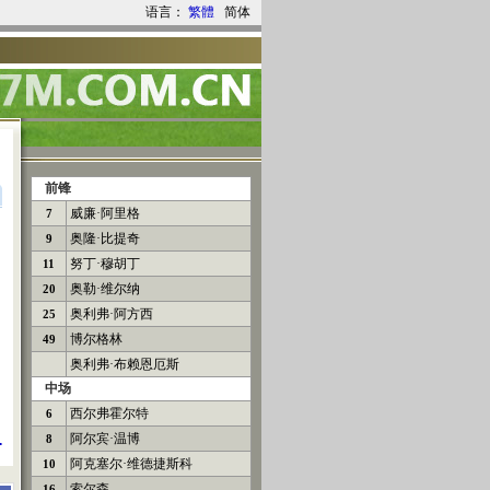
语言：
繁體
简体
前锋
威廉·阿里格
7
奥隆·比提奇
9
努丁·穆胡丁
11
奥勒·维尔纳
20
奥利弗·阿方西
25
博尔格林
49
奥利弗·布赖恩厄斯
中场
西尔弗霍尔特
6
阿尔宾·温博
8
.
阿克塞尔·维德捷斯科
10
索尔森
16