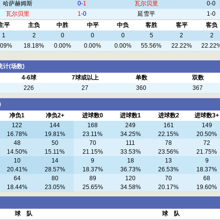
哈萨赫姆斯
0-
1
瓦尔贝里
0-0
瓦尔贝里
1
-0
延雪平
1-0
主平
主负
中胜
中平
中负
客胜
客平
客负
1
2
0
0
0
5
2
2
.09%
18.18%
0.00%
0.00%
0.00%
55.56%
22.22%
22.22
双统计(场数)
4-6球
7球或以上
单数
双数
226
27
360
367
)
净负1
净负2+
进球数0
进球数1
进球数2
进球数3+
122
144
168
249
161
149
16.78%
19.81%
23.11%
34.25%
22.15%
20.50%
48
50
70
111
78
72
14.50%
15.11%
21.15%
33.53%
23.56%
21.75%
10
14
9
18
13
9
20.41%
28.57%
18.37%
36.73%
26.53%
18.37%
64
80
89
120
70
68
18.44%
23.05%
25.65%
34.58%
20.17%
19.60%
球 队
球 队