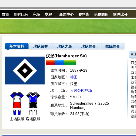
首页
即时比分
完场
赛程
新闻中心
资料库
免费调用
篮球比分
基本资料
球队荣誉
球队之最
球队简介
教练简介
相
汉堡(Hamburger SV)
汉
天
成立时间：
1887-9-29
汉
国家地区：
德国
太
汉
所在城市：
汉堡
德
球 场：
人民公园球场
利
利
球场容量：
57000
武
Sylvesterallee 7, 22525
联系地址：
費
Hamburg
漢
球员年龄：
24.93(平均)
法
主场队服
客场队服