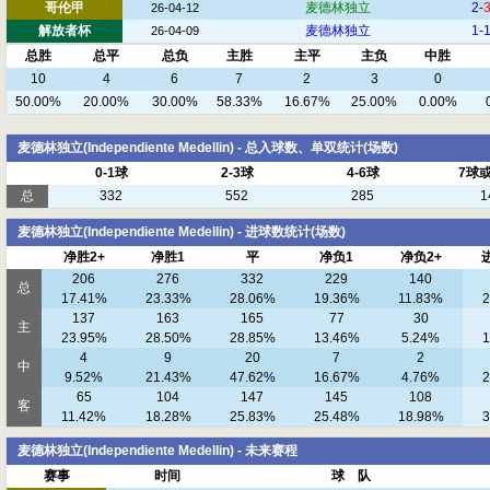
哥伦甲
麦德林独立
2-
26-04-12
解放者杯
麦德林独立
1-
26-04-09
总胜
总平
总负
主胜
主平
主负
中胜
10
4
6
7
2
3
0
50.00%
20.00%
30.00%
58.33%
16.67%
25.00%
0.00%
麦德林独立(Independiente Medellin) - 总入球数、单双统计(场数)
0-1球
2-3球
4-6球
7球
总
332
552
285
1
麦德林独立(Independiente Medellin) - 进球数统计(场数)
净胜2+
净胜1
平
净负1
净负2+
206
276
332
229
140
总
17.41%
23.33%
28.06%
19.36%
11.83%
2
137
163
165
77
30
主
23.95%
28.50%
28.85%
13.46%
5.24%
1
4
9
20
7
2
中
9.52%
21.43%
47.62%
16.67%
4.76%
2
65
104
147
145
108
客
11.42%
18.28%
25.83%
25.48%
18.98%
3
麦德林独立(Independiente Medellin) - 未来赛程
赛事
时间
球 队