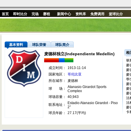
首页
即时比分
完场
赛程
新闻中心
资料库
免费调用
篮球比分
基本资料
球队荣誉
球队简介
相
麦德林独立(Independiente Medellin)
華
麥
成立时间：
1913-11-14
麥
国家地区：
哥伦比亚
麥
學
所在城市：
麦德林
麥
Atanasio Girardot Sports
球 场：
麥
Complex
麥
球场容量：
40,943
法
法
Estadio Atanasio Girardot - Piso
联系地址：
2°
麥
卡
球员年龄：
27.17(平均)