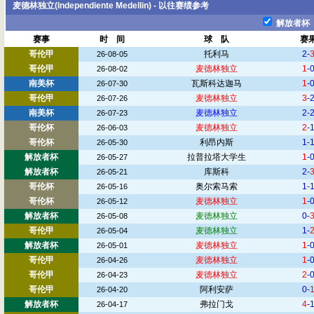
麦德林独立(Independiente Medellin) - 以往赛绩参考
解放者杯
赛事
时 间
球 队
赛
哥伦甲
托利马
2-
26-08-05
哥伦甲
麦德林独立
1
-
26-08-02
南美杯
瓦斯科达迦马
1
-
26-07-30
哥伦甲
麦德林独立
3
-
26-07-26
南美杯
麦德林独立
2-
26-07-23
哥伦杯
麦德林独立
2
-
26-06-03
哥伦杯
利昂内斯
1-
26-05-30
解放者杯
拉普拉塔大学生
1
-
26-05-27
解放者杯
库斯科
2-
26-05-21
哥伦杯
奥尔索马索
1-
26-05-16
哥伦杯
麦德林独立
1
-
26-05-12
解放者杯
麦德林独立
0-
26-05-08
哥伦甲
麦德林独立
1-
26-05-04
解放者杯
麦德林独立
1
-
26-05-01
哥伦甲
麦德林独立
1
-
26-04-26
哥伦甲
麦德林独立
2
-
26-04-23
哥伦甲
阿利安萨
0-
26-04-20
解放者杯
弗拉门戈
4
-
26-04-17