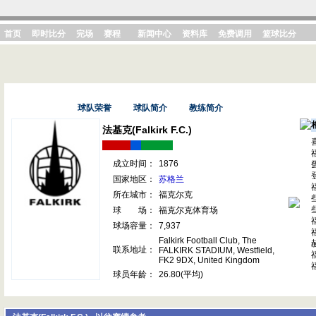
首页
即时比分
完场
赛程
新闻中心
资料库
免费调用
篮球比分
基本资料
球队荣誉
球队简介
教练简介
法基克(Falkirk F.C.)
成立时间：
1876
国家地区：
苏格兰
所在城市：
福克尔克
球 场：
福克尔克体育场
球场容量：
7,937
Falkirk Football Club, The
联系地址：
FALKIRK STADIUM, Westfield,
FK2 9DX, United Kingdom
球员年龄：
26.80(平均)