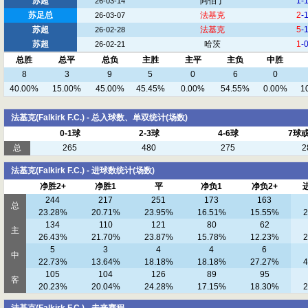
苏超
阿伯丁
1-
26-03-14
苏足总
法基克
2
-
26-03-07
苏超
法基克
5
-
26-02-28
苏超
哈茨
1
-
26-02-21
总胜
总平
总负
主胜
主平
主负
中胜
8
3
9
5
0
6
0
40.00%
15.00%
45.00%
45.45%
0.00%
54.55%
0.00%
1
法基克(Falkirk F.C.) - 总入球数、单双统计(场数)
0-1球
2-3球
4-6球
7球
总
265
480
275
2
法基克(Falkirk F.C.) - 进球数统计(场数)
净胜2+
净胜1
平
净负1
净负2+
244
217
251
173
163
总
23.28%
20.71%
23.95%
16.51%
15.55%
2
134
110
121
80
62
主
26.43%
21.70%
23.87%
15.78%
12.23%
2
5
3
4
4
6
中
22.73%
13.64%
18.18%
18.18%
27.27%
4
105
104
126
89
95
客
20.23%
20.04%
24.28%
17.15%
18.30%
2