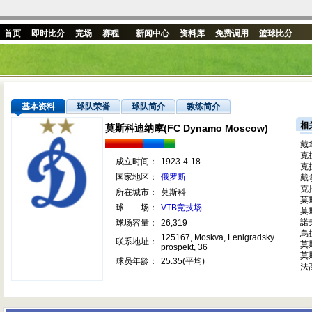
首页
即时比分
完场
赛程
新闻中心
资料库
免费调用
篮球比分
基本资料
球队荣誉
球队简介
教练简介
相
莫斯科迪纳摩(FC Dynamo Moscow)
戴
克
成立时间：
1923-4-18
克
国家地区：
俄罗斯
戴
克
所在城市：
莫斯科
莫
球 场：
VTB竞技场
莫
諾
球场容量：
26,319
烏
125167, Moskva, Lenigradsky
联系地址：
莫
prospekt, 36
莫
球员年龄：
25.35(平均)
法