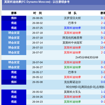
莫斯科迪纳摩(FC Dynamo Moscow) - 以往赛绩参考
赛事
时 间
球 队
赛
俄杯
沃罗涅日火炬
0-
26-08-05
俄超
巴蒂卡
2
-
26-08-02
俄超
莫斯科迪纳摩
0-
26-07-25
球会友谊
莫斯科迪纳摩
5
-
26-07-18
球会友谊
阿克伦托格里蒂
0-
26-07-18
球会友谊
莫斯科中央陆军
3-
26-07-14
球会友谊
莫斯科迪纳摩
10
-
26-07-10
球会友谊
莫斯科迪纳摩
2
-
26-07-07
2x45分钟&30分钟
球会友谊
莫斯科迪纳摩
2
-
26-07-04
球会友谊
莫斯科迪纳摩
0-
26-06-27
俄超
巴蒂卡
1-
26-05-17
俄超
莫斯科迪纳摩
2
-
26-05-12
俄杯
克拉斯诺达尔
0-
26-05-08
90分钟[0-0],两回合[0-0],点球[6-
俄超
莫斯科火车头
1-
26-05-02
俄超
莫斯科迪纳摩
2
-
26-04-26
俄超
莫斯科迪纳摩
0-
26-04-23