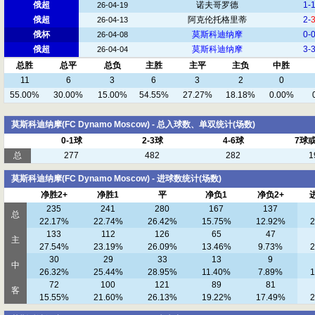
俄超
诺夫哥罗德
1-
26-04-19
俄超
阿克伦托格里蒂
2-
26-04-13
俄杯
莫斯科迪纳摩
0-
26-04-08
俄超
莫斯科迪纳摩
3-
26-04-04
总胜
总平
总负
主胜
主平
主负
中胜
11
6
3
6
3
2
0
55.00%
30.00%
15.00%
54.55%
27.27%
18.18%
0.00%
莫斯科迪纳摩(FC Dynamo Moscow) - 总入球数、单双统计(场数)
0-1球
2-3球
4-6球
7球
总
277
482
282
1
莫斯科迪纳摩(FC Dynamo Moscow) - 进球数统计(场数)
净胜2+
净胜1
平
净负1
净负2+
235
241
280
167
137
总
22.17%
22.74%
26.42%
15.75%
12.92%
2
133
112
126
65
47
主
27.54%
23.19%
26.09%
13.46%
9.73%
2
30
29
33
13
9
中
26.32%
25.44%
28.95%
11.40%
7.89%
1
72
100
121
89
81
客
15.55%
21.60%
26.13%
19.22%
17.49%
2