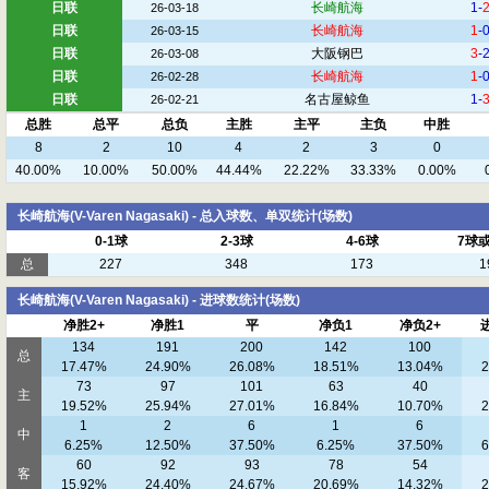
日联
长崎航海
1-
26-03-18
日联
长崎航海
1
-
26-03-15
日联
大阪钢巴
3
-
26-03-08
日联
长崎航海
1
-
26-02-28
日联
名古屋鲸鱼
1-
26-02-21
总胜
总平
总负
主胜
主平
主负
中胜
8
2
10
4
2
3
0
40.00%
10.00%
50.00%
44.44%
22.22%
33.33%
0.00%
长崎航海(V-Varen Nagasaki) - 总入球数、单双统计(场数)
0-1球
2-3球
4-6球
7球
总
227
348
173
1
长崎航海(V-Varen Nagasaki) - 进球数统计(场数)
净胜2+
净胜1
平
净负1
净负2+
134
191
200
142
100
总
17.47%
24.90%
26.08%
18.51%
13.04%
2
73
97
101
63
40
主
19.52%
25.94%
27.01%
16.84%
10.70%
2
1
2
6
1
6
中
6.25%
12.50%
37.50%
6.25%
37.50%
6
60
92
93
78
54
客
15.92%
24.40%
24.67%
20.69%
14.32%
2