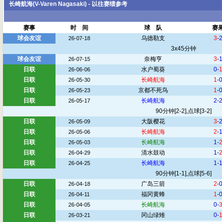
长崎航海(V-Varen Nagasaki) - 以往赛绩参考
赛事
时 间
球 队
赛
球会友谊
乌德勒支
3
-
26-07-18
3x45分钟
球会友谊
奈梅亨
3
-
26-07-15
日联
水户蜀葵
0-
26-06-06
日联
长崎航海
1
-
26-05-30
日联
京都不死鸟
1
-
26-05-23
日联
长崎航海
2-
26-05-17
90分钟[2-2],点球[3-2]
日联
大阪樱花
3
-
26-05-09
日联
长崎航海
2
-
26-05-06
日联
长崎航海
1-
26-05-03
日联
清水鼓动
1-
26-04-29
日联
长崎航海
1-
26-04-25
90分钟[1-1],点球[5-6]
日联
广岛三箭
2
-
26-04-18
日联
福冈黄蜂
1
-
26-04-11
日联
长崎航海
0-
26-04-05
日联
冈山绿雉
0-
26-03-21