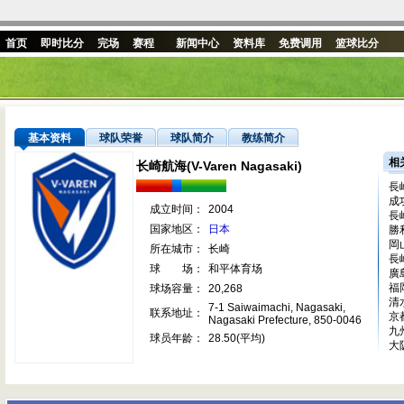
首页
即时比分
完场
赛程
新闻中心
资料库
免费调用
篮球比分
基本资料
球队荣誉
球队简介
教练简介
相
长崎航海(V-Varen Nagasaki)
長
成
成立时间：
2004
長
国家地区：
日本
勝
岡
所在城市：
长崎
長
球 场：
和平体育场
廣
福
球场容量：
20,268
清
7-1 Saiwaimachi, Nagasaki,
联系地址：
京
Nagasaki Prefecture, 850-0046
九
球员年龄：
28.50(平均)
大